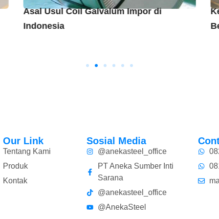
Asal Usul Coil Galvalum Impor di
K
Indonesia
B
Our Link
Sosial Media
Cont
Tentang Kami
@anekasteel_office
08
Produk
PT Aneka Sumber Inti
08
Sarana
Kontak
ma
@anekasteel_office
@AnekaSteel