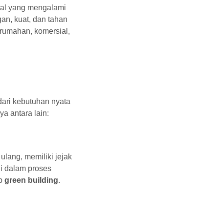
ial yang mengalami
gan, kuat, dan tahan
perumahan, komersial,
dari kebutuhan nyata
a antara lain:
ulang, memiliki jejak
gi dalam proses
ip
green building
.