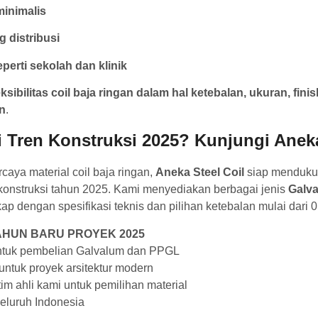
inimalis
 distribusi
seperti sekolah dan klinik
eksibilitas coil baja ringan dalam hal ketebalan, ukuran, fi
n
.
i Tren Konstruksi 2025? Kunjungi Anek
rcaya material coil baja ringan,
Aneka Steel Coil
siap menduku
konstruksi tahun 2025. Kami menyediakan berbagai jenis
Galv
kap dengan spesifikasi teknis dan pilihan ketebalan mulai dari
AHUN BARU PROYEK 2025
tuk pembelian Galvalum dan PPGL
untuk proyek arsitektur modern
im ahli kami untuk pemilihan material
eluruh Indonesia