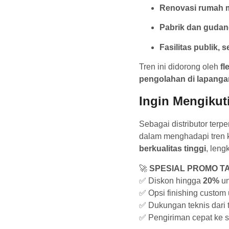
Renovasi rumah m
Pabrik dan gudang
Fasilitas publik, 
Tren ini didorong oleh
fl
pengolahan di lapanga
Ingin Mengikut
Sebagai distributor terpe
dalam menghadapi tren 
berkualitas tinggi
, leng
🚀
SPESIAL PROMO T
✅ Diskon hingga
20%
un
✅ Opsi finishing custom 
✅ Dukungan teknis dari t
✅ Pengiriman cepat ke s