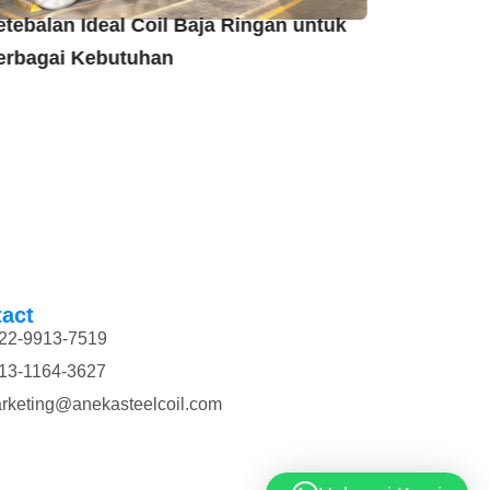
etebalan Ideal Coil Baja Ringan untuk
Apa itu C
erbagai Kebutuhan
Baja Ring
act
22-9913-7519
13-1164-3627
rketing@anekasteelcoil.com