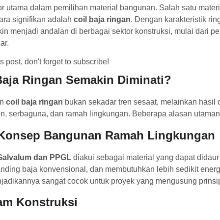
or utama dalam pemilihan material bangunan. Salah satu mater
ara signifikan adalah
coil baja ringan
. Dengan karakteristik rin
akin menjadi andalan di berbagai sektor konstruksi, mulai dari 
ar.
 post, don't forget to subscribe!
aja Ringan Semakin Diminati?
an
coil baja ringan
bukan sekadar tren sesaat, melainkan hasil 
ien, serbaguna, dan ramah lingkungan. Beberapa alasan utamany
Konsep Bangunan Ramah Lingkungan
Galvalum dan PPGL
diakui sebagai material yang dapat didaur 
anding baja konvensional, dan membutuhkan lebih sedikit ener
jadikannya sangat cocok untuk proyek yang mengusung prins
lam Konstruksi