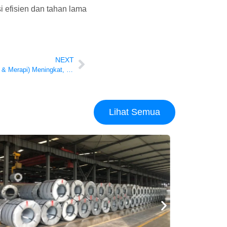
 efisien dan tahan lama
NEXT
Permintaan Coil PPGL Merah (Maroon & Merapi) Meningkat, Stok Dalam Negeri Kosong – Apa Penyebabnya?
Lihat Semua