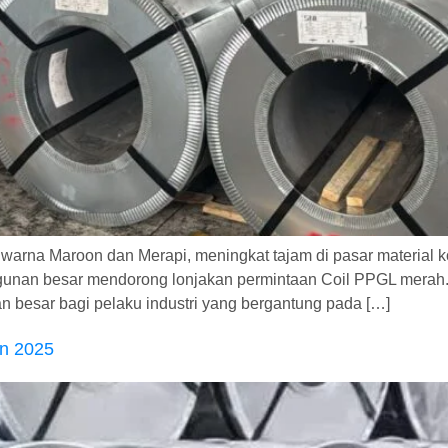
arna Maroon dan Merapi, meningkat tajam di pasar material ko
gunan besar mendorong lonjakan permintaan Coil PPGL merah.
n besar bagi pelaku industri yang bergantung pada […]
un 2025